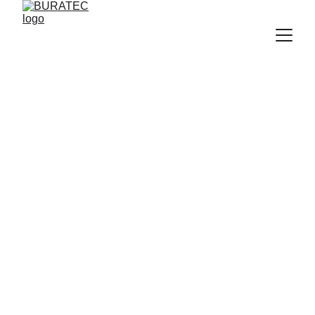
ZIP-SENKRECHTMARKISEN
VERTIKAL-
MARKISEN
ZADAR, KROATIEN
DALMATIEN,
DALMATIA, DALMACIJA
BURATEC-Dalmatia Stephan Kownatzki