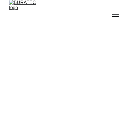
ZIP-SENKRECHTMARKISEN
VERTIKAL-
MARKISEN
ZADAR, KROATIEN
DALMATIEN,
DALMATIA, DALMACIJA
BURATEC-Dalmatia Stephan Kownatzki