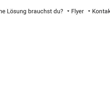
he Lösung brauchst du?
Flyer
Konta
VERTIKAL-MARKISEN
ZADAR, KROATIEN
DALMA
BURATEC-Dalmatia Stephan Kownatzki