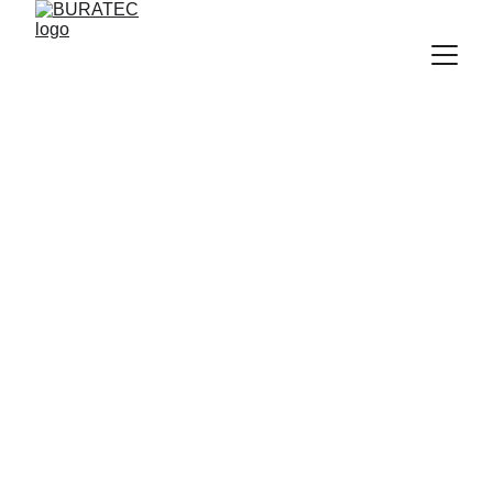
ZIP-SENKRECHTMARKISEN
VERTIKAL-
MARKISEN
ZADAR, KROATIEN
DALMATIEN,
DALMATIA, DALMACIJA
BURATEC-Dalmatia Stephan Kownatzki