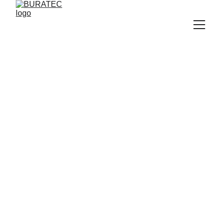
ZIP-SENKRECHTMARKISEN
VERTIKAL-
MARKISEN
ZADAR, KROATIEN
DALMATIEN,
DALMATIA, DALMACIJA
BURATEC-Dalmatia Stephan Kownatzki