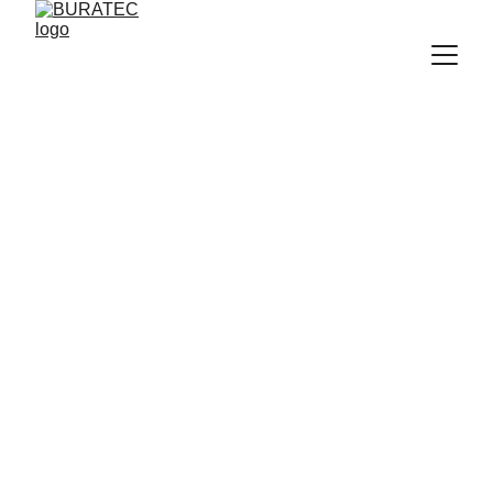
ZIP-SENKRECHTMARKISEN
VERTIKAL-
MARKISEN
ZADAR, KROATIEN
DALMATIEN,
DALMATIA, DALMACIJA
BURATEC-Dalmatia Stephan Kownatzki