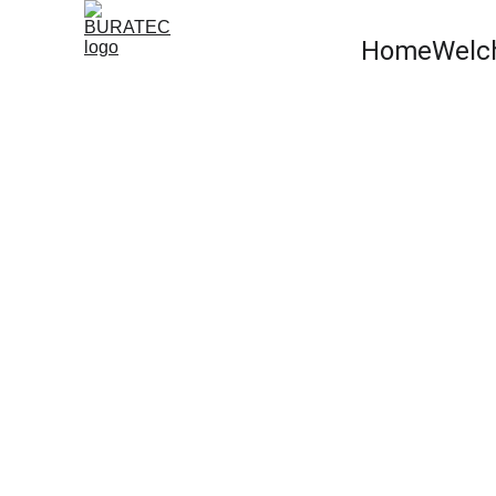
Home
Welc