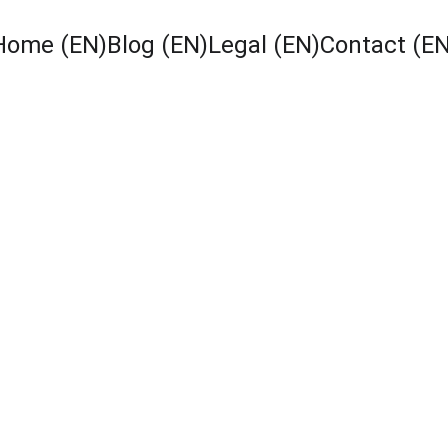
Home (EN)
Blog (EN)
Legal (EN)
Contact (EN
ZADAR-CROATIA
ZIP-VERTICAL AWNINGS
DALMATIE
BURATEC-Zadar Stephan Kownatzki