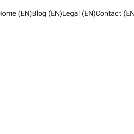
Home (EN)
Blog (EN)
Legal (EN)
Contact (EN
ZADAR-CROATIA
ZIP-VERTICAL AWNINGS
DALMATIE
BURATEC-Zadar Stephan Kownatzki